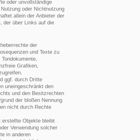
fte oder unvollständige
r Nutzung oder Nichtnutzung
ftet allein der Anbieter der
, der über Links auf die
Urheberrechte der
eosequenzen und Texte zu
n, Tondokumente,
nzfreie Grafiken,
ugreifen.
 ggf. durch Dritte
en uneingeschränkt den
chts und den Besitzrechten
ufgrund der bloßen Nennung
hen nicht durch Rechte
 erstellte Objekte bleibt
g oder Verwendung solcher
te in anderen