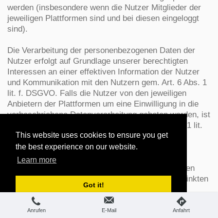
werden (insbesondere wenn die Nutzer Mitglieder der
jeweiligen Plattformen sind und bei diesen eingeloggt
sind).
Die Verarbeitung der personenbezogenen Daten der
Nutzer erfolgt auf Grundlage unserer berechtigten
Interessen an einer effektiven Information der Nutzer
und Kommunikation mit den Nutzern gem. Art. 6 Abs. 1
lit. f. DSGVO. Falls die Nutzer von den jeweiligen
Anbietern der Plattformen um eine Einwilligung in die
vorbeschriebene Datenverarbeitung gebeten werden, ist
die Rechtsgrundlage der Verarbeitung Art. 6 Abs. 1 lit.
This website uses cookies to ensure you get
a., Art. 7 DSGVO.
the best experience on our website.
Für eine detaillierte Darstellung der jeweiligen
Learn more
Verarbeitungen und der Widerspruchsmöglichkeiten
(Opt-Out), verweisen wir auf die nachfolgend verlinkten
Got it!
Angaben der Anbieter.
Auch im Fall von Auskunftsanfragen und der
Anrufen
E-Mail
Anfahrt